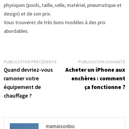
physiques (poids, taille, selle, matériel, pneumatique et
design) et de son prix.
Vous trouverez de très bons modèles à des prix
abordables.
Navigation
Publication
P
PUBLICATION PRÉCÉDENTE
PUBLICATION SUIVANTE
précédente :
su
Quand devriez-vous
Acheter un iPhone aux
de
ramoner votre
enchères : comment
l’article
équipement de
ça fonctionne ?
chauffage ?
mamaisonbio