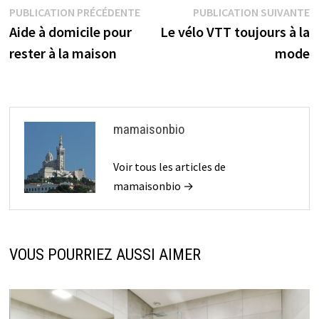
Navigation
Publication
P
PUBLICATION PRÉCÉDENTE
PUBLICATION SUIVANTE
précédente :
su
Aide à domicile pour
Le vélo VTT toujours à la
de
rester à la maison
mode
l’article
mamaisonbio
Voir tous les articles de
mamaisonbio →
VOUS POURRIEZ AUSSI AIMER