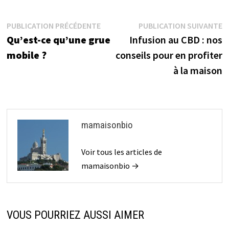
Navigation
Publication
P
PUBLICATION PRÉCÉDENTE
PUBLICATION SUIVANTE
précédente :
su
Qu’est-ce qu’une grue
Infusion au CBD : nos
de
mobile ?
conseils pour en profiter
l’article
à la maison
mamaisonbio
Voir tous les articles de
mamaisonbio →
VOUS POURRIEZ AUSSI AIMER